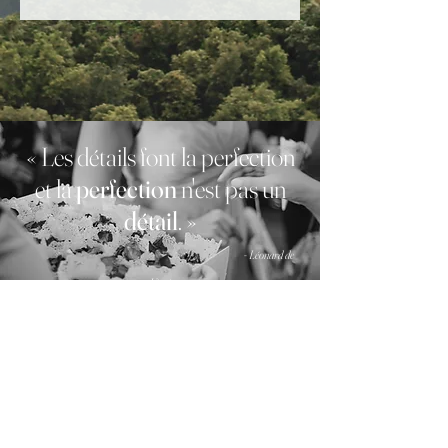
« Les détails font la perfection
et la
perfection
n'est pas
un
détail
. »
-
Léonard de
Vinci
© 2026 - SISI WEDDINGS