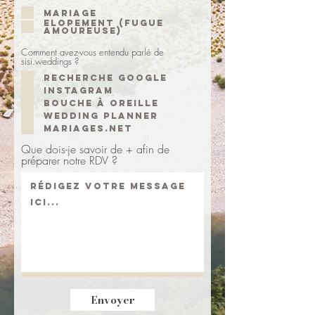
Mariage
Elopement (fugue
amoureuse)
Comment avez-vous entendu parlé de
sisi.weddings ?
Recherche Google
Instagram
Bouche à oreille
Wedding Planner
Mariages.net
Que dois-je savoir de + afin de
préparer notre RDV ?
Envoyer